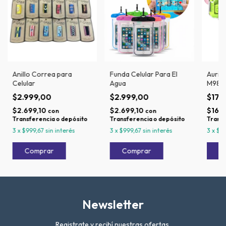
Anillo Correa para
Funda Celular Para El
Auric
Celular
Agua
M98
$2.999,00
$2.999,00
$17.
$2.699,10
$2.699,10
$16.1
con
con
Transferencia o depósito
Transferencia o depósito
Transf
3
x
$999,67
sin interés
3
x
$999,67
sin interés
3
x
$5.
Newsletter
Registrate y recibí nuestras ofertas.