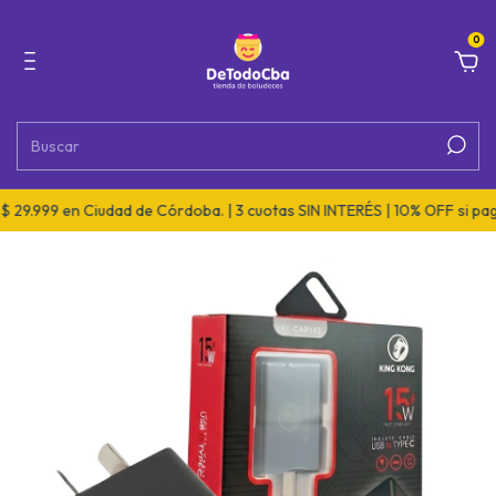
0
29.999 en Ciudad de Córdoba. | 3 cuotas SIN INTERÉS | 10% OFF si pagá