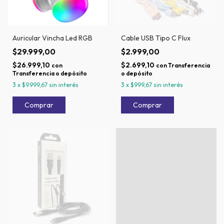
Auricular Vincha Led RGB
Cable USB Tipo C Flux
$29.999,00
$2.999,00
$26.999,10
$2.699,10
con
con
Transferencia
Transferencia o depósito
o depósito
3
x
$9.999,67
sin interés
3
x
$999,67
sin interés