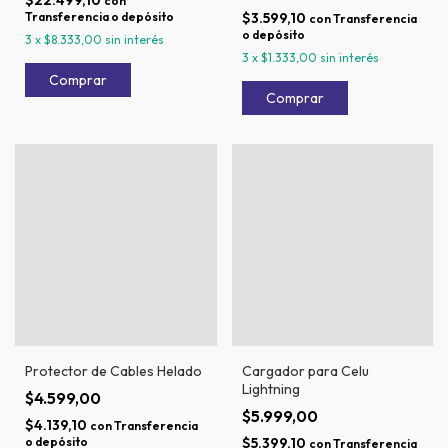
$22.499,10
con
Transferencia o depósito
$3.599,10
con
Transferencia
o depósito
3
x
$8.333,00
sin interés
3
x
$1.333,00
sin interés
Protector de Cables Helado
Cargador para Celu
Lightning
$4.599,00
$5.999,00
$4.139,10
con
Transferencia
o depósito
$5.399,10
con
Transferencia