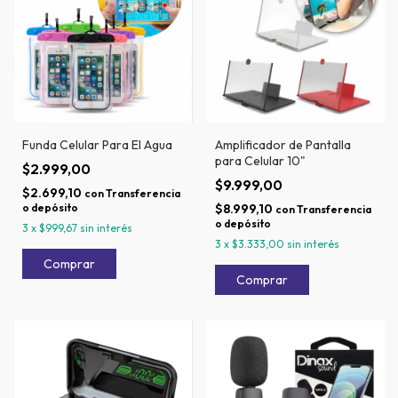
Funda Celular Para El Agua
Amplificador de Pantalla
para Celular 10"
$2.999,00
$9.999,00
$2.699,10
con
Transferencia
o depósito
$8.999,10
con
Transferencia
o depósito
3
x
$999,67
sin interés
3
x
$3.333,00
sin interés