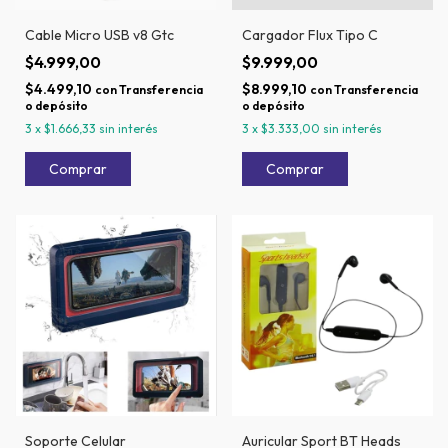
Cable Micro USB v8 Gtc
Cargador Flux Tipo C
$4.999,00
$9.999,00
$4.499,10
$8.999,10
con
Transferencia
con
Transferencia
o depósito
o depósito
3
x
$1.666,33
sin interés
3
x
$3.333,00
sin interés
Soporte Celular
Auricular Sport BT Heads