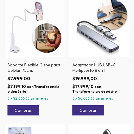
Soporte Flexible Cisne para
Adaptador HUB USB-C
Celular 75cm.
Multipuerto 8 en 1
$7.999,00
$19.999,00
$7.199,10
$17.999,10
con
Transferencia
con
o depósito
Transferencia o depósito
3
x
$2.666,33
sin interés
3
x
$6.666,33
sin interés