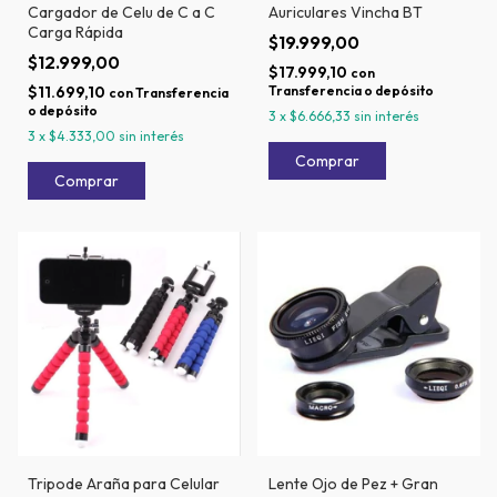
Cargador de Celu de C a C
Auriculares Vincha BT
Carga Rápida
$19.999,00
$12.999,00
$17.999,10
con
$11.699,10
Transferencia o depósito
con
Transferencia
o depósito
3
x
$6.666,33
sin interés
3
x
$4.333,00
sin interés
Tripode Araña para Celular
Lente Ojo de Pez + Gran