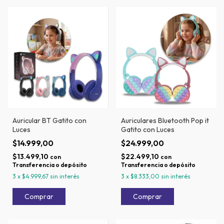
Auricular BT Gatito con
Auriculares Bluetooth Pop it
Luces
Gatito con Luces
$14.999,00
$24.999,00
$13.499,10
$22.499,10
con
con
Transferencia o depósito
Transferencia o depósito
3
x
$4.999,67
sin interés
3
x
$8.333,00
sin interés