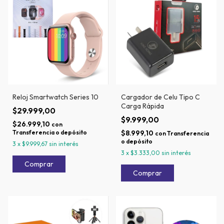
Reloj Smartwatch Series 10
Cargador de Celu Tipo C
Carga Rápida
$29.999,00
$9.999,00
$26.999,10
con
Transferencia o depósito
$8.999,10
con
Transferencia
o depósito
3
x
$9.999,67
sin interés
3
x
$3.333,00
sin interés