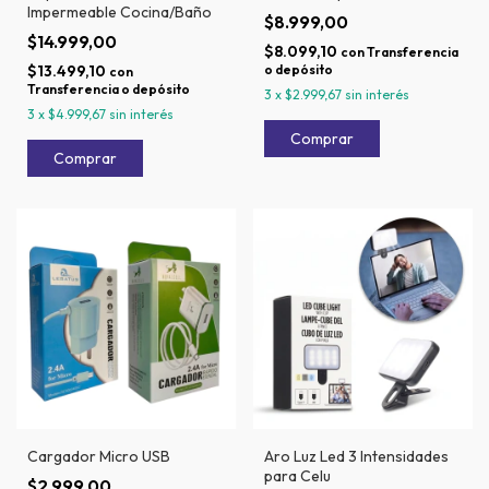
Impermeable Cocina/Baño
$8.999,00
$14.999,00
$8.099,10
con
Transferencia
$13.499,10
o depósito
con
Transferencia o depósito
3
x
$2.999,67
sin interés
3
x
$4.999,67
sin interés
Cargador Micro USB
Aro Luz Led 3 Intensidades
para Celu
$2.999,00