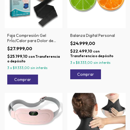
Faja Compresión Gel
Balanza Digital Personal
FrÍo/Calor para Dolor de
$24.999,00
Espalda
$27.999,00
$22.499,10
con
$25.199,10
Transferencia o depósito
con
Transferencia
o depósito
3
x
$8.333,00
sin interés
3
x
$9.333,00
sin interés