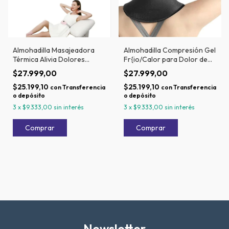
Almohadilla Masajeadora
Almohadilla Compresión Gel
Térmica Alivia Dolores
Fr{io/Calor para Dolor de
Menstruales
Cuello
$27.999,00
$27.999,00
$25.199,10
$25.199,10
con
Transferencia
con
Transferencia
o depósito
o depósito
3
x
$9.333,00
sin interés
3
x
$9.333,00
sin interés
Newsletter