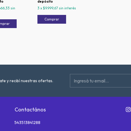
to
depósito
666,33
sin
3
x
$9.999,67
sin interés
ate y recibí nuestras ofertas.
Contactános
543513841288