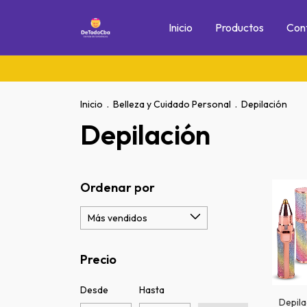
Inicio
Productos
Con
Inicio
.
Belleza y Cuidado Personal
.
Depilación
Depilación
Ordenar por
Precio
Desde
Hasta
Depila