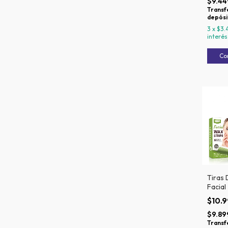
$9.44
Transf
depósi
3
x
$3.
interés
Tiras 
Facial
$10.
$9.89
Transf