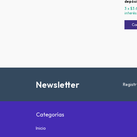
depósi
3
x
$3.
interés
Newsletter
Registr
Categorías
Inicio