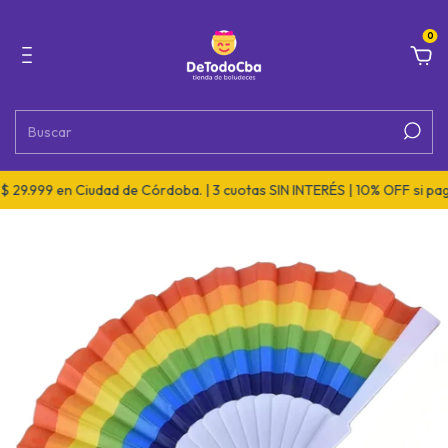
0
99 en Ciudad de Córdoba. | 3 cuotas SIN INTERÉS | 10% OFF si pagás po