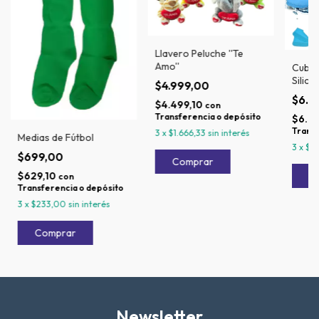
Llavero Peluche ''Te
Amo''
Cubre
Silico
$4.999,00
$6.9
$4.499,10
con
Transferencia o depósito
$6.2
Transf
3
x
$1.666,33
sin interés
Medias de Fútbol
3
x
$2
$699,00
$629,10
con
Transferencia o depósito
3
x
$233,00
sin interés
Newsletter