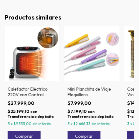
Productos similares
Calefactor Eléctrico
Mini Planchita de Viaje
Corta
220V con Control
Flequillera
Vinta
800W
Inalá
$27.999,00
$7.999,00
$14.
$25.199,10
$7.199,10
$13.4
con
con
Transferencia o depósito
Transferencia o depósito
Transf
3
x
$9.333,00
sin interés
3
x
$2.666,33
sin interés
3
x
$4.