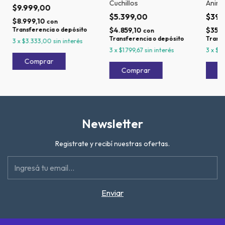
Cuchillos
Anima
$9.999,00
$5.399,00
$39.
$8.999,10
con
Transferencia o depósito
$4.859,10
$35.9
con
Transferencia o depósito
Transf
3
x
$3.333,00
sin interés
3
x
$1.799,67
sin interés
3
x
$13
Newsletter
Registrate y recibí nuestras ofertas.