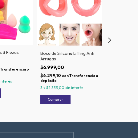
s 3 Piezas
Boca de Silicona Lifting Anti
Set Cosmética
Arrugas
$9.999,00
$6.999,00
Transferencia o
$8.999,10
con
$6.299,10
depósito
con
Transferencia o
depósito
 interés
3
x
$3.333,00
si
3
x
$2.333,00
sin interés