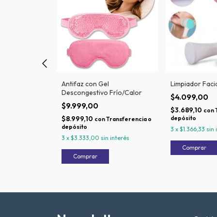
Forever USB
Antifaz con Gel
Limpiador Facia
Descongestivo Frío/Calor
$4.099,00
$9.999,00
$3.689,10
ransferencia o
con
$8.999,10
depósito
con
Transferencia o
depósito
 interés
3
x
$1.366,33
sin 
3
x
$3.333,00
sin interés