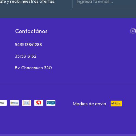
ate y recibí nuestras ofertas.
Contactános
543513841288
3515313132
Bv. Chacabuco 340
Medios de envío