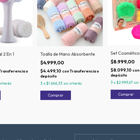
Set Cosmético
l 2 En 1
Toalla de Mano Absorbente
$8.999,00
$4.999,00
$8.099,10
con
$4.499,10
Transferencia o
con
Transferencia o
depósito
depósito
3
x
$2.999,67
sin
interés
3
x
$1.666,33
sin interés