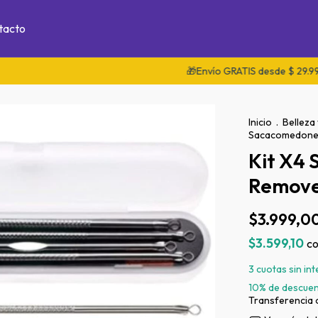
tacto
🎁Envío GRATIS desde $ 29.999 e
Inicio
.
Belleza
Sacacomedones
Kit X4
Remove
$3.999,0
$3.599,10
c
3
cuotas sin in
10% de descue
Transferencia 