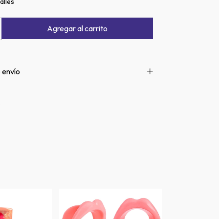
alles
 envío