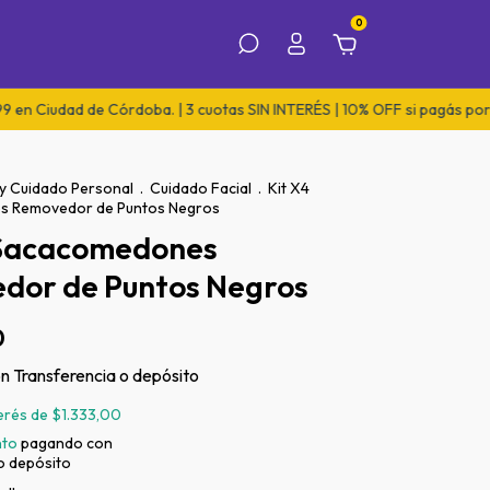
0
n Ciudad de Córdoba. | 3 cuotas SIN INTERÉS | 10% OFF si pagás por tr
 y Cuidado Personal
.
Cuidado Facial
.
Kit X4
 Removedor de Puntos Negros
 Sacacomedones
dor de Puntos Negros
0
on
Transferencia o depósito
terés de
$1.333,00
nto
pagando con
o depósito