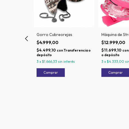
is
Gorro Cubreorejas
Máquina de Str
$4.999,00
$12.999,00
$4.499,10
$11.699,10
ransferencia o
con
Transferencia o
con
depósito
o depósito
 interés
3
x
$1.666,33
sin interés
3
x
$4.333,00
si