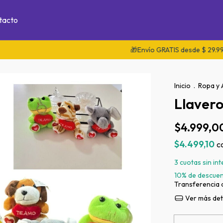
tacto
🎁Envío GRATIS desde $ 29.999 en Ciu
Inicio
.
Ropa y 
Llavero
$4.999,0
$4.499,10
c
3
cuotas sin in
10% de descue
Transferencia 
Ver más det