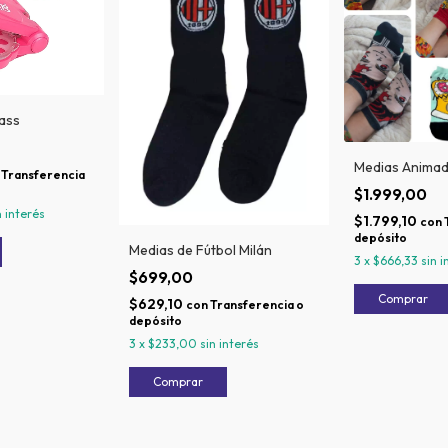
ass
Medias Anima
Transferencia
$1.999,00
n interés
$1.799,10
con
depósito
Medias de Fútbol Milán
3
x
$666,33
sin i
$699,00
$629,10
con
Transferencia o
depósito
3
x
$233,00
sin interés