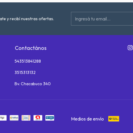
ate y recibí nuestras ofertas.
Contactános
543513841288
3515313132
Bv. Chacabuco 340
Medios de envío