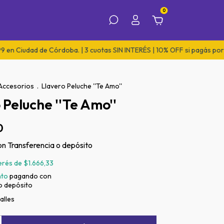
0
dad de Córdoba. | 3 cuotas SIN INTERÉS | 10% OFF si pagás por transfe
Accesorios
.
Llavero Peluche ''Te Amo''
 Peluche ''Te Amo''
0
on
Transferencia o depósito
terés de
$1.666,33
nto
pagando con
o depósito
alles