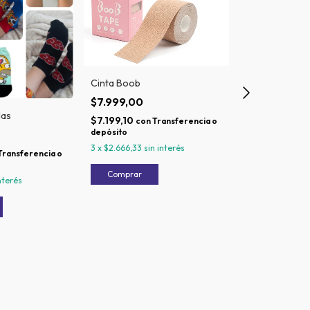
Cinta Boob
Bufanda Mági
$7.999,00
$6.599,00
das
$7.199,10
$5.939,10
con
Transferencia o
con
depósito
depósito
3
x
$2.666,33
sin interés
3
x
$2.199,67
sin
Transferencia o
nterés