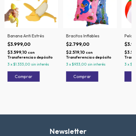
Banana Anti Estrés
Bracitos Inflables
Pelota
$3.999,00
$2.799,00
$3.9
$3.599,10
$2.519,10
$3.59
con
con
Transferencia o depósito
Transferencia o depósito
Transf
3
x
$1.333,00
sin interés
3
x
$933,00
sin interés
3
x
$1.
Newsletter