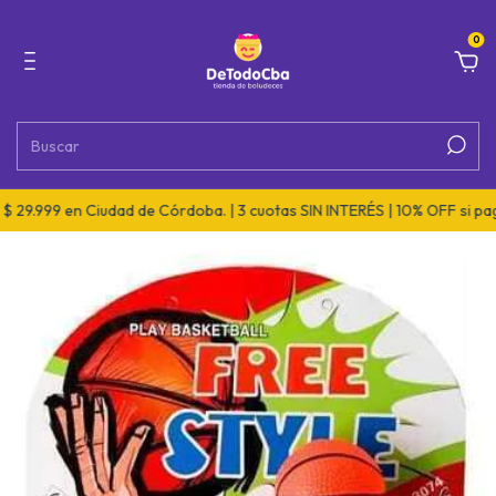
0
29.999 en Ciudad de Córdoba. | 3 cuotas SIN INTERÉS | 10% OFF si pagá