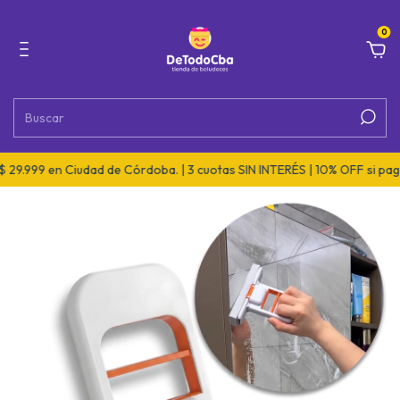
0
29.999 en Ciudad de Córdoba. | 3 cuotas SIN INTERÉS | 10% OFF si pagá