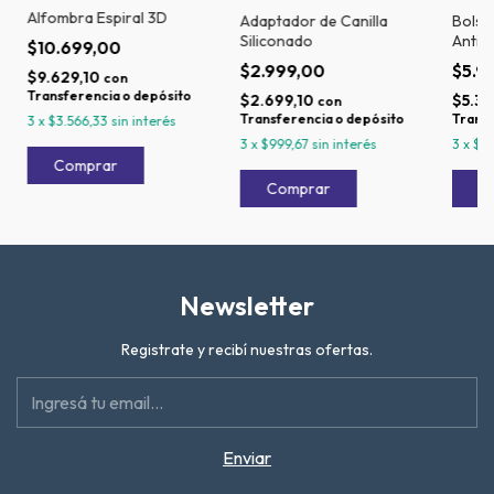
Alfombra Espiral 3D
Adaptador de Canilla
Bolsa
Siliconado
Antid
$10.699,00
$2.999,00
$5.9
$9.629,10
con
Transferencia o depósito
$2.699,10
$5.39
con
Transferencia o depósito
Transf
3
x
$3.566,33
sin interés
3
x
$999,67
sin interés
3
x
$1.
Newsletter
Registrate y recibí nuestras ofertas.