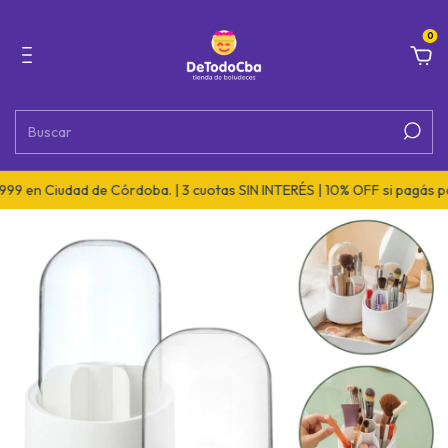
0
 Ciudad de Córdoba. | 3 cuotas SIN INTERÉS | 10% OFF si pagás por tra