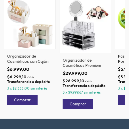
Organizador de
Pastil
Organizador de
Cosméticos con Cajón
Portát
Cosméticos Premium
$6.999,00
$5.9
$29.999,00
$6.299,10
$5.39
con
$26.999,10
con
Transferencia o depósito
Transf
Transferencia o depósito
3
x
$2.333,00
sin interés
3
x
$1.
3
x
$9.999,67
sin interés