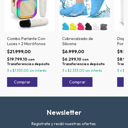
Combo Parlante Con
Cubrecalzado de
Dispe
Luces + 2 Micrófonos
Silicona
Porta
$21.999,00
$6.999,00
$9.9
$19.799,10
$6.299,10
$8.99
con
con
Transferencia o depósito
Transferencia o depósito
Transf
3
x
$7.333,00
sin interés
3
x
$2.333,00
sin interés
3
x
$3
Newsletter
Registrate y recibí nuestras ofertas.