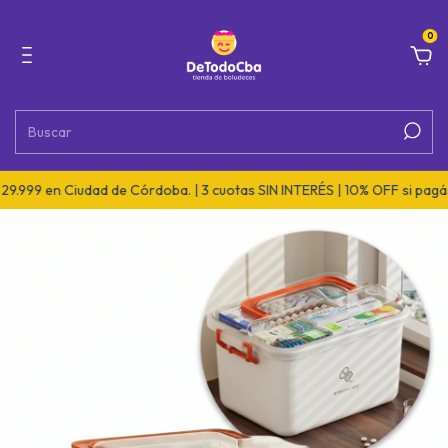
0
 en Ciudad de Córdoba. | 3 cuotas SIN INTERÉS | 10% OFF si pagás por