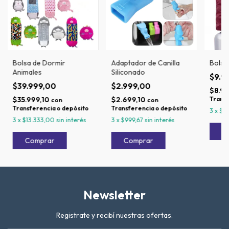
Bolsa de Dormir
Adaptador de Canilla
Bolso
Animales
Siliconado
$9.9
$39.999,00
$2.999,00
$8.99
$35.999,10
$2.699,10
Transf
con
con
Transferencia o depósito
Transferencia o depósito
3
x
$3
3
x
$13.333,00
sin interés
3
x
$999,67
sin interés
Newsletter
Registrate y recibí nuestras ofertas.