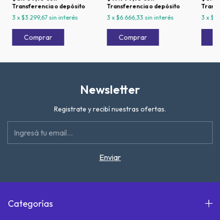
Transferencia o depósito
Transferencia o depósito
Transf
3
x
$3.299,67
sin interés
3
x
$6.666,33
sin interés
3
x
$3
Newsletter
Registrate y recibí nuestras ofertas.
Categorías