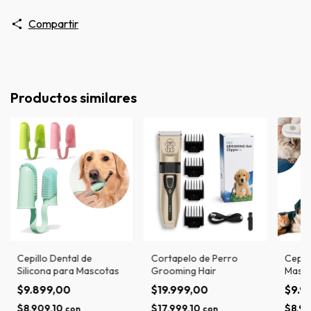
Compartir
Productos similares
Cepillo Dental de
Cortapelo de Perro
Cepil
Silicona para Mascotas
Grooming Hair
Masc
$9.899,00
$19.999,00
$9.9
$8.909,10
$17.999,10
$8.99
con
con