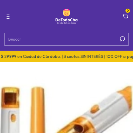
0
29.999 en Ciudad de Córdoba. | 3 cuotas SIN INTERÉS | 10% OFF si pagá