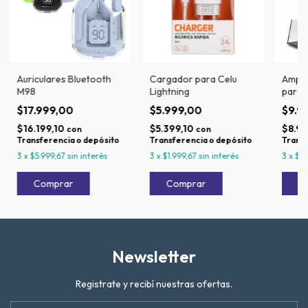
Auriculares Bluetooth
Cargador para Celu
Ampli
M98
Lightning
para 
$17.999,00
$5.999,00
$9.9
$16.199,10
$5.399,10
$8.99
con
con
Transferencia o depósito
Transferencia o depósito
Transf
3
x
$5.999,67
sin interés
3
x
$1.999,67
sin interés
3
x
$3
Newsletter
Registrate y recibí nuestras ofertas.