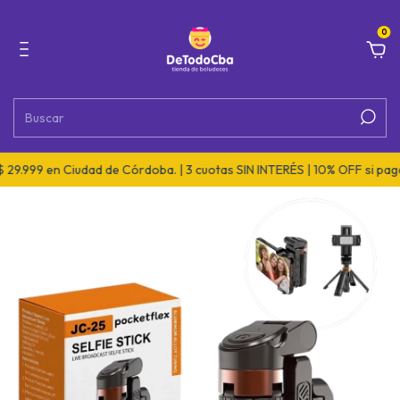
0
99 en Ciudad de Córdoba. | 3 cuotas SIN INTERÉS | 10% OFF si pagás po