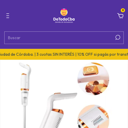
0
dad de Córdoba. | 3 cuotas SIN INTERÉS | 10% OFF si pagás por transfe