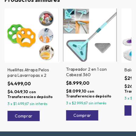
Trapeador 2 en 1 con
Huellitas Atrapa Pelos
Balde
Cabezal 360
para Lavarropas x 2
$29.
$8.999,00
$4.499,00
$26.
$8.099,10
con
$4.049,10
Transf
con
Transferencia o depósito
Transferencia o depósito
3
x
$9.
3
x
$2.999,67
sin interés
3
x
$1.499,67
sin interés