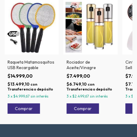
Raqueta Matamosquitos
Rociador de
Cinta
USB Recargable
Aceite/Vinagre
Sella
$14.999,00
$7.499,00
$7.9
$13.499,10
$6.749,10
$7.19
con
con
Transferencia o depósito
Transferencia o depósito
Transf
3
x
$4.999,67
sin interés
3
x
$2.499,67
sin interés
3
x
$2.