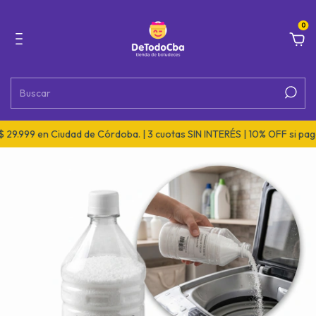
0
99 en Ciudad de Córdoba. | 3 cuotas SIN INTERÉS | 10% OFF si pagás po