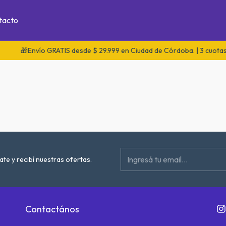
tacto
🎁Envío GRATIS desde $ 29.999 en Ciudad de Córdoba. | 3 cuotas 
ate y recibí nuestras ofertas.
Contactános