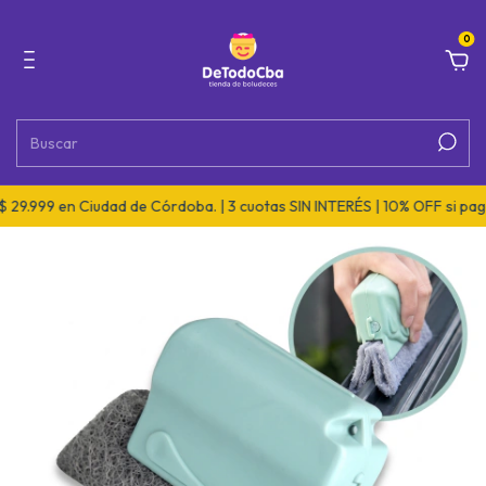
0
99 en Ciudad de Córdoba. | 3 cuotas SIN INTERÉS | 10% OFF si pagás po