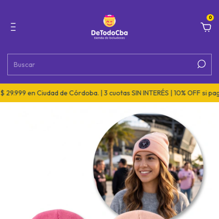
0
29.999 en Ciudad de Córdoba. | 3 cuotas SIN INTERÉS | 10% OFF si pagá