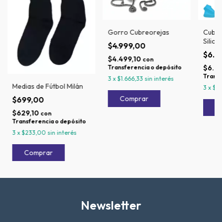
Gorro Cubreorejas
Cubre
Silico
$4.999,00
$6.9
$4.499,10
con
Transferencia o depósito
$6.2
Transf
3
x
$1.666,33
sin interés
Medias de Fútbol Milán
3
x
$2
$699,00
$629,10
con
Transferencia o depósito
3
x
$233,00
sin interés
Newsletter