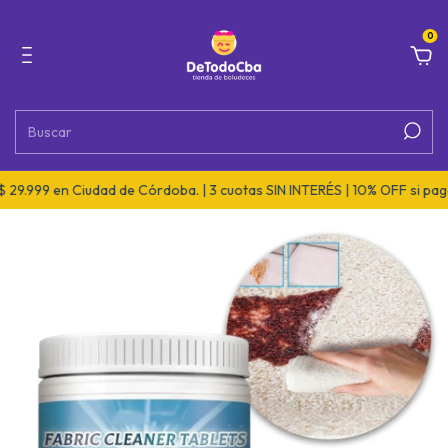
0
9 en Ciudad de Córdoba. | 3 cuotas SIN INTERÉS | 10% OFF si pagás po