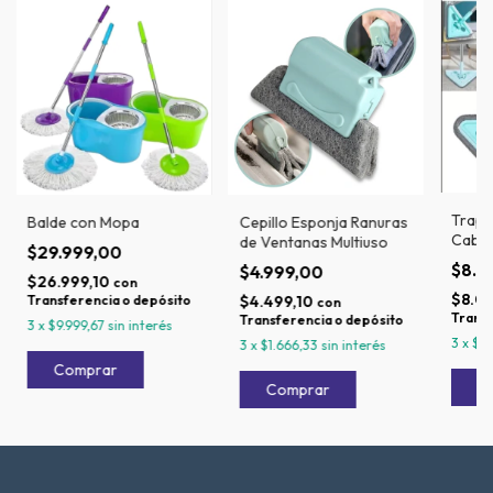
Trape
Balde con Mopa
Cepillo Esponja Ranuras
Cabez
de Ventanas Multiuso
$29.999,00
$8.9
$4.999,00
$26.999,10
con
$8.0
Transferencia o depósito
$4.499,10
con
Transf
Transferencia o depósito
3
x
$9.999,67
sin interés
3
x
$2.
3
x
$1.666,33
sin interés