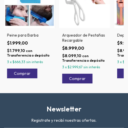
Peine para Barba
Arqueador de Pestañas
Depila
Recargable
$1.999,00
$9.9
$8.999,00
$1.799,10
$8.99
con
Transferencia o depósito
$8.099,10
Transf
con
Transferencia o depósito
3
x
$666,33
sin interés
3
x
$3
3
x
$2.999,67
sin interés
Newsletter
Registrate y recibí nuestras ofertas.