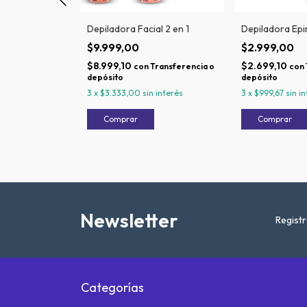
al 3 en 1
Depiladora Facial 2 en 1
Depiladora Epir
$9.999,00
$2.999,00
$8.999,10
$2.699,10
Transferencia o
con
Transferencia o
con
depósito
depósito
interés
3
x
$3.333,00
sin interés
3
x
$999,67
sin i
Newsletter
Registr
Categorías