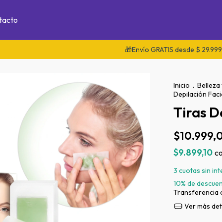
tacto
🎁Envío GRATIS desde $ 29.999 en Ciuda
Inicio
.
Belleza
Depilación Faci
Tiras D
$10.999,
$9.899,10
c
3
cuotas sin in
10% de descue
Transferencia 
Ver más det