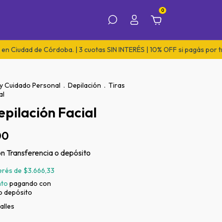
0
d de Córdoba. | 3 cuotas SIN INTERÉS | 10% OFF si pagás por transfere
 y Cuidado Personal
.
Depilación
.
Tiras
al
epilación Facial
00
on
Transferencia o depósito
terés de
$3.666,33
nto
pagando con
o depósito
alles