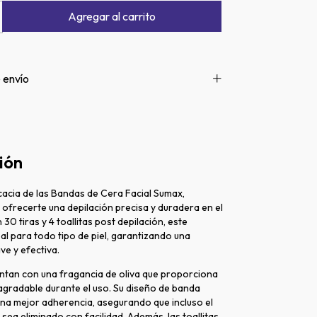
 envío
ión
cacia de las Bandas de Cera Facial Sumax,
ofrecerte una depilación precisa y duradera en el
 30 tiras y 4 toallitas post depilación, este
al para todo tipo de piel, garantizando una
ve y efectiva.
ntan con una fragancia de oliva que proporciona
agradable durante el uso. Su diseño de banda
una mejor adherencia, asegurando que incluso el
 sea eliminado con facilidad. Además, las toallitas