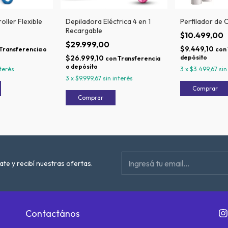
oller Flexible
Depiladora Eléctrica 4 en 1
Perfilador de 
Recargable
$10.499,00
$29.999,00
$9.449,10
Transferencia o
con
$26.999,10
depósito
con
Transferencia
o depósito
nterés
3
x
$3.499,67
sin
3
x
$9.999,67
sin interés
ate y recibí nuestras ofertas.
Contactános