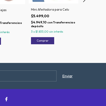
Mini Afeitadora para Celu
Cejas
Pincita para D
$5.499,00
$1.299,00
$4.949,10
con
Transferencia o
$1.169,10
Transferencia o
con
depósito
depósito
3
x
$1.833,00
sin interés
 interés
3
x
$433,00
sin