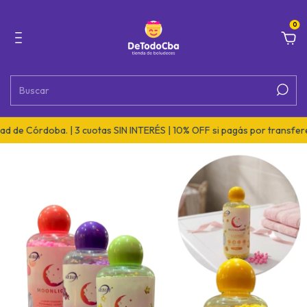
0
 de Córdoba. | 3 cuotas SIN INTERÉS | 10% OFF si pagás por transferen