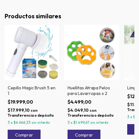
Productos similares
Cepillo Magic Brush 5 en
Huellitas Atrapa Pelos
Limpi
1
para Lavarropas x 2
$12.
$19.999,00
$4.499,00
$11.6
$17.999,10
$4.049,10
Transf
con
con
Transferencia o depósito
Transferencia o depósito
3
x
$4
3
x
$6.666,33
sin interés
3
x
$1.499,67
sin interés