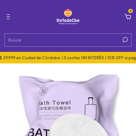
0
9 en Ciudad de Córdoba. | 3 cuotas SIN INTERÉS | 10% OFF si pagás po