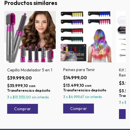
Productos similares
Peines para Tenir
Cepillo Modelador 5 en 1
Kit X
Remov
$14.999,00
$39.999,00
Negr
$3.9
$13.499,10
$35.999,10
con
con
Transferencia o depósito
Transferencia o depósito
$3.59
Transf
3
x
$4.999,67
sin interés
3
x
$13.333,00
sin interés
3
x
$1.