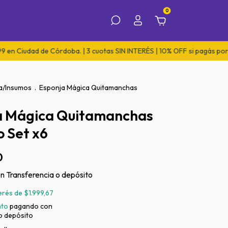
0
dad de Córdoba. | 3 cuotas SIN INTERÉS | 10% OFF si pagás por transfe
a/Insumos
.
Esponja Mágica Quitamanchas
a Mágica Quitamanchas
o Set x6
0
on
Transferencia o depósito
terés de
$1.999,67
nto
pagando con
o depósito