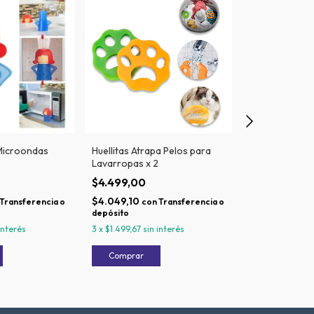
Microondas
Huellitas Atrapa Pelos para
Guantes Mágic
Lavarropas x 2
$7.499,00
$4.499,00
$6.749,10
con
$4.049,10
depósito
Transferencia o
con
Transferencia o
depósito
3
x
$2.499,67
si
interés
3
x
$1.499,67
sin interés