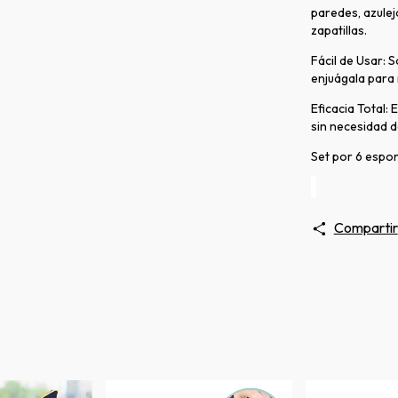
paredes, azulejo
zapatillas.
Fácil de Usar: 
enjuágala para r
Eficacia Total:
sin necesidad 
Set por 6 espon
Compartir