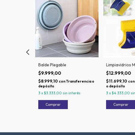
ible Grande
Balde Plegable
Limpiavidrios 
$9.999,00
$12.999,00
$8.999,10
$11.699,10
Transferencia
con
Transferencia o
con
depósito
o depósito
interés
3
x
$3.333,00
sin interés
3
x
$4.333,00
si