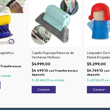
Magnético
Cepillo Esponja Ranuras de
Limpiador De 
Ventanas Multiuso
Mamá Enojada
$4.999,00
$5.299,00
Transferencia
$4.499,10
$4.769,10
con
Transferencia o
con
depósito
depósito
n interés
3
x
$1.666,33
sin interés
3
x
$1.766,33
sin 