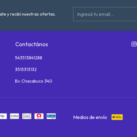
ate y recibí nuestras ofertas.
Contactános
543513841288
3515313132
Bv. Chacabuco 340
Medios de envío