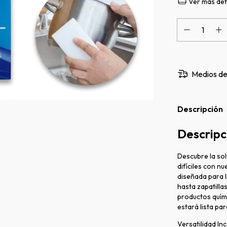
Ver más det
Medios de
Descripción
Descripc
Descubre la sol
difíciles con n
diseñada para l
hasta zapatillas
productos quím
estará lista par
Versatilidad In