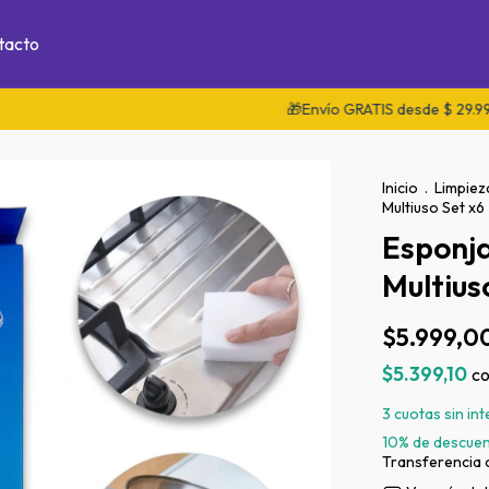
tacto
🎁Envío GRATIS desde $ 29.999 en Ciu
Inicio
.
Limpiez
Multiuso Set x6
Esponj
Multius
$5.999,0
$5.399,10
c
3
cuotas sin in
10% de descue
Transferencia 