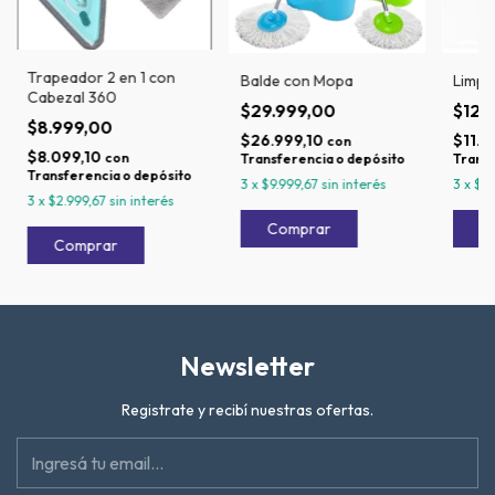
Trapeador 2 en 1 con
Balde con Mopa
Limpi
Cabezal 360
$29.999,00
$12.
$8.999,00
$26.999,10
$11.6
con
$8.099,10
con
Transferencia o depósito
Transf
Transferencia o depósito
3
x
$9.999,67
sin interés
3
x
$4
3
x
$2.999,67
sin interés
Newsletter
Registrate y recibí nuestras ofertas.