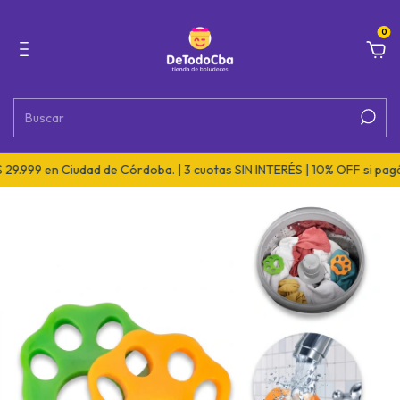
0
9 en Ciudad de Córdoba. | 3 cuotas SIN INTERÉS | 10% OFF si pagás por