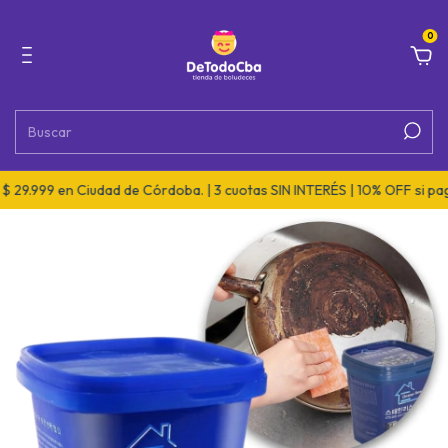
0
99 en Ciudad de Córdoba. | 3 cuotas SIN INTERÉS | 10% OFF si pagás po