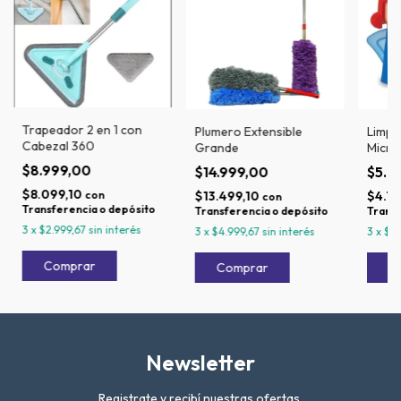
Trapeador 2 en 1 con
Plumero Extensible
Limpi
Cabezal 360
Grande
Micr
Enoja
$8.999,00
$14.999,00
$5.2
$8.099,10
con
$13.499,10
$4.7
con
Transferencia o depósito
Transferencia o depósito
Transf
3
x
$2.999,67
sin interés
3
x
$4.999,67
sin interés
3
x
$1.
Newsletter
Registrate y recibí nuestras ofertas.